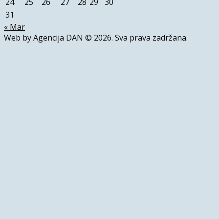
24
25
26
27
28
29
30
31
« Mar
Web by Agencija DAN © 2026. Sva prava zadržana.