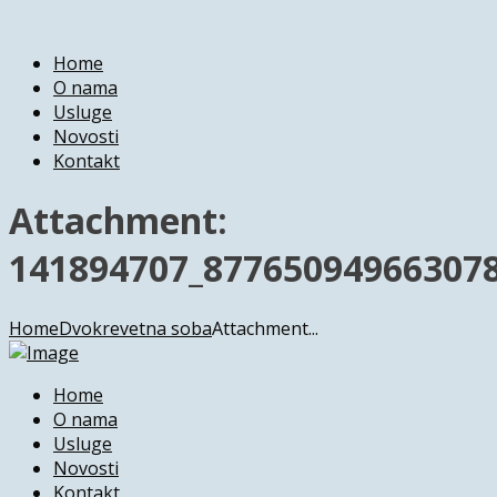
Home
O nama
Usluge
Novosti
Kontakt
Attachment:
141894707_87765094966307
Home
Dvokrevetna soba
Attachment...
Home
O nama
Usluge
Novosti
Kontakt