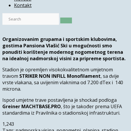
Kontakt
Organizovanim grupama i sportskim klubovima,
gostima Pansiona Vlašić Ski u mogućnosti smo
ponuditi korištenje modernog nogometnog terena
na idealnoj nadmorskoj visini za pripreme sportista.
Stadion je opremljen visokokvalitetnom umjetnom
travom
STRIKER NON INFILL Monofilament
, sa dvije
vrste vlakana, sa uvijenim vlaknima od 7.200 dTex i 140
microna.
Ispod umjetne trave postavljena je shockad podloga
Greiner MACHTBASE.PRO
, što je također prema UEFA
standardima iz Pravilnika o stadionskoj infrastrukturi.
1,243
Tags:
nadmorska visina
,
nogometni
,
planina
,
stadion
,